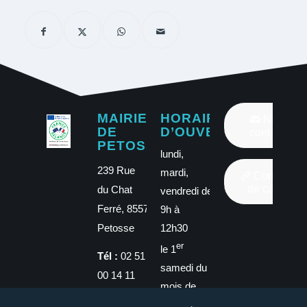
MAIRIE
HORAIRES
Nous
DE
D’OUVERTURE
contacter
PETOSSE
lundi,
239 Rue
mardi,
Communau
de commun
du Chat
vendredi de
Ferré, 85570
9h à
12h30
Petosse
er
le 1
Tél :
02 51
samedi du
00 14 11
mois de
Mail :
9h à