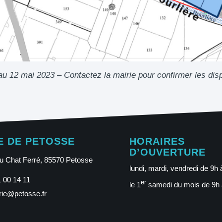
au 12 mai 2023 – Contactez la mairie pour confirmer les disp
E DE PETOSSE
HORAIRES
D’OUVERTURE
u Chat Ferré, 85570 Petosse
lundi, mardi, vendredi de 9h
 00 14 11
er
le 1
samedi du mois de 9h
rie@petosse.fr