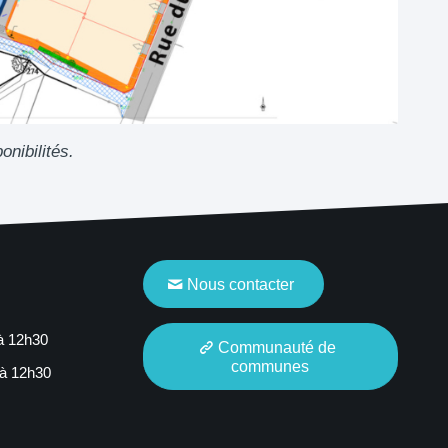
onibilités.
Nous contacter
 à 12h30
Communauté de
communes
 à 12h30